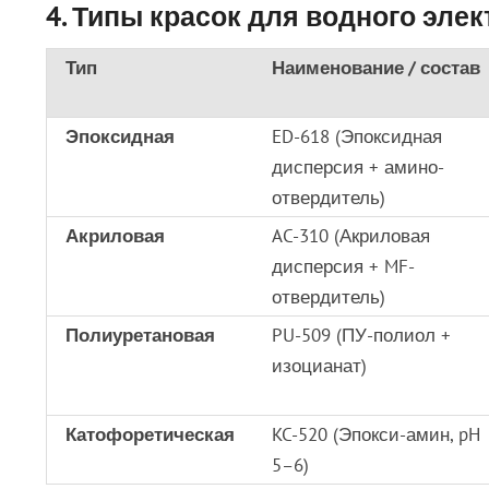
4. Типы красок для водного эле
Тип
Наименование / состав
Эпоксидная
ED-618 (Эпоксидная
дисперсия + амино-
отвердитель)
Акриловая
AC-310 (Акриловая
дисперсия + MF-
отвердитель)
Полиуретановая
PU-509 (ПУ-полиол +
изоцианат)
Катофоретическая
KC-520 (Эпокси-амин, pH
5–6)