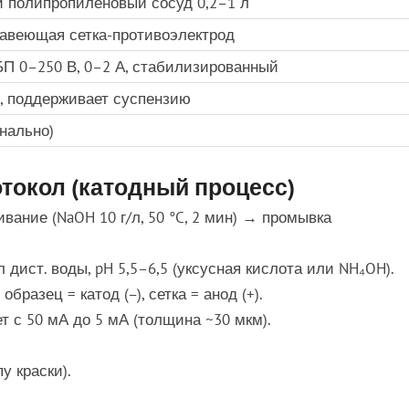
 полипропиленовый сосуд 0,2–1 л
авеющая сетка-противоэлектрод
П 0–250 В, 0–2 А, стабилизированный
, поддерживает суспензию
нально)
токол (катодный процесс)
ание (NaOH 10 г/л, 50 °C, 2 мин) → промывка
л дист. воды, pH 5,5–6,5 (уксусная кислота или NH₄OH).
бразец = катод (–), сетка = анод (+).
ает с 50 мА до 5 мА (толщина ~30 мкм).
у краски).