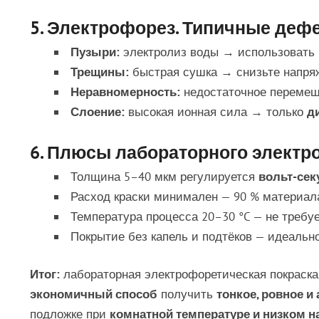
5. Электрофорез. Типичные дефе
Пузыри:
электролиз воды → использовать
Трещины:
быстрая сушка → снизьте напряж
Неравномерность:
недостаточное перемеш
Слоение:
высокая ионная сила → только
д
6. Плюсы лабораторного электр
Толщина 5–40 мкм регулируется
вольт-се
Расход краски минимален — 90 % материал
Температура процесса 20–30 °C — не требуе
Покрытие без капель и подтёков — идеальн
Итог:
лабораторная электрофоретическая покраска
экономичный способ
получить
тонкое, ровное 
подложке при
комнатной температуре и низком 