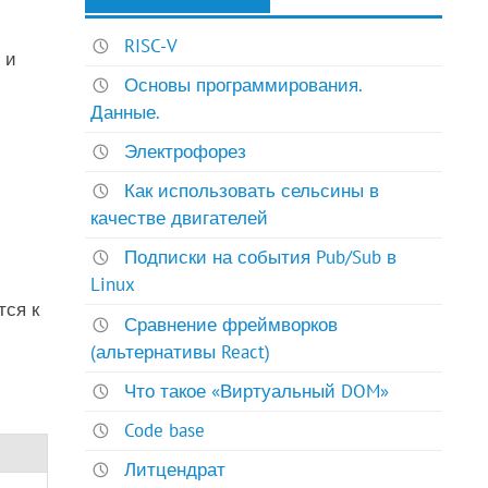
RISC-V
 и
Основы программирования.
Данные.
Электрофорез
Как использовать сельсины в
качестве двигателей
Подписки на события Pub/Sub в
Linux
тся к
Сравнение фреймворков
(альтернативы React)
Что такое «Виртуальный DOM»
Code base
Литцендрат