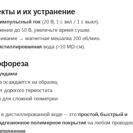
кты и их устранение
импульсный ток
(20 В, 1 с вкл / 1 с выкл).
ение до 50 В, увеличьте время сушки.
ивание → магнитная мешалка 200 об/мин.
истиллированная
вода (>10 МΩ·см).
офореза
кундами
а осаждается на образец
т дорогого термостата
о для сложной геометрии
 в дистиллированной воде — это
простой, быстрый и
и адгезионное полимерное покрытие
на любом проводя
напряжении
.