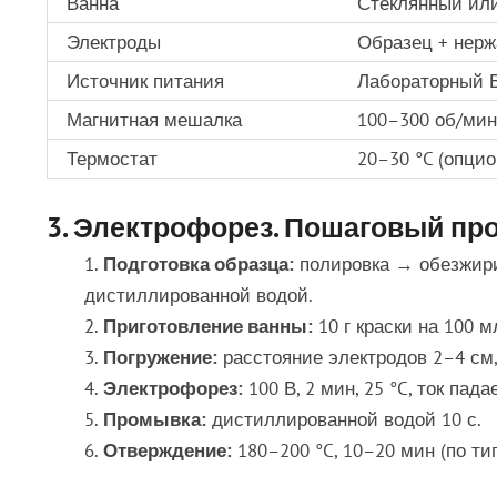
Ванна
Стеклянный или
Электроды
Образец + нерж
Источник питания
Лабораторный Б
Магнитная мешалка
100–300 об/мин
Термостат
20–30 °C (опцио
3. Электрофорез. Пошаговый про
Подготовка образца:
полировка → обезжирив
дистиллированной водой.
Приготовление ванны:
10 г краски на 100 м
Погружение:
расстояние электродов 2–4 см, о
Электрофорез:
100 В, 2 мин, 25 °C, ток пад
Промывка:
дистиллированной водой 10 с.
Отверждение:
180–200 °C, 10–20 мин (по тип