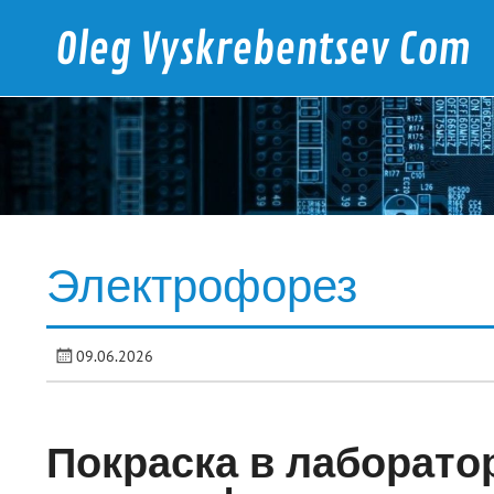
Skip
to
Oleg Vyskrebentsev Com
content
Электроника, программирование, автоматика
Электрофорез
09.06.2026
Покраска в лаборат