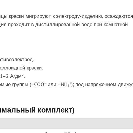
ицы краски мигрируют к электроду-изделию, осаждаются
ция проходит в дистиллированной воде при комнатной
отивоэлектрод.
оллоидной краски.
,1–2 А/дм².
мые группы (–COO⁻ или –NH₃⁺); под напряжением движу
нимальный комплект)